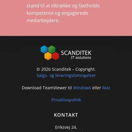
stand til at tiltrække og fastholde
kompetente og engagerede
medarbejdere.
©
2026
Scanditek – Copyright.
Salgs- og leveringsbetingelser
Download TeamViewer til
Windows
eller
Mac
Privatlivspolitik
KONTAKT
Eriksvej 24,