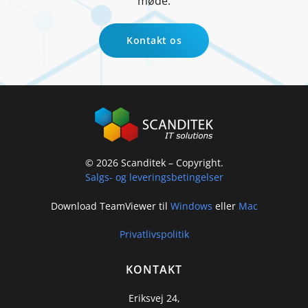
møde.
Kontakt os
©
2026
Scanditek – Copyright.
Salgs- og leveringsbetingelser
Download TeamViewer til
Windows
eller
Mac
Privatlivspolitik
KONTAKT
Eriksvej 24,