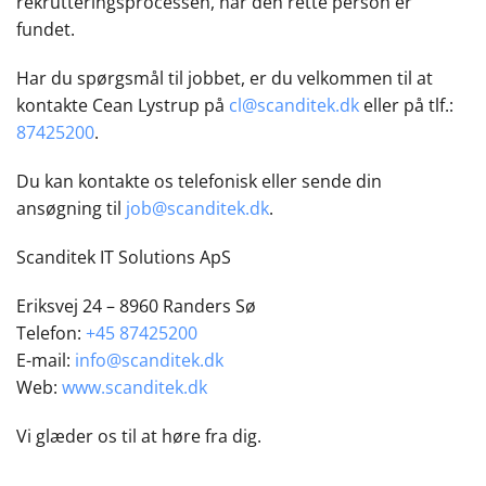
rekrutteringsprocessen, når den rette person er
fundet.
Har du spørgsmål til jobbet, er du velkommen til at
kontakte Cean Lystrup på
cl@scanditek.dk
eller på tlf.:
87425200
.
Du kan kontakte os telefonisk eller sende din
ansøgning til
job@scanditek.dk
.
Scanditek IT Solutions ApS
Eriksvej 24 – 8960 Randers Sø
Telefon:
+45 87425200
E-mail:
info@scanditek.dk
Web:
www.scanditek.dk
Vi glæder os til at høre fra dig.